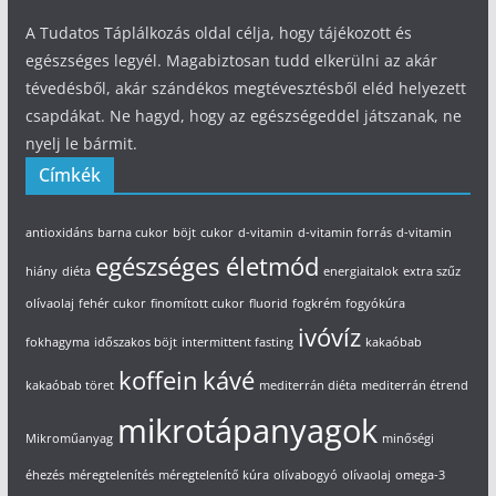
A Tudatos Táplálkozás oldal célja, hogy tájékozott és
egészséges legyél. Magabiztosan tudd elkerülni az akár
tévedésből, akár szándékos megtévesztésből eléd helyezett
csapdákat. Ne hagyd, hogy az egészségeddel játszanak, ne
nyelj le bármit.
Címkék
antioxidáns
barna cukor
böjt
cukor
d-vitamin
d-vitamin forrás
d-vitamin
egészséges életmód
hiány
diéta
energiaitalok
extra szűz
olívaolaj
fehér cukor
finomított cukor
fluorid
fogkrém
fogyókúra
ivóvíz
fokhagyma
időszakos böjt
intermittent fasting
kakaóbab
koffein
kávé
kakaóbab töret
mediterrán diéta
mediterrán étrend
mikrotápanyagok
Mikroműanyag
minőségi
éhezés
méregtelenítés
méregtelenítő kúra
olívabogyó
olívaolaj
omega-3