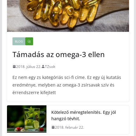
BLOG
ÚJ
Támadás az omega-3 ellen
2018. július 22.
TZsolt
Ez nem egy zs kategóriás sci-fi címe. Ez egy új kutatás
eredménye, melyben az omega-3 zsírsavak szív és
érrendszerre kifejtett
Kötelező méregtelenítés. Egy jól
hangzó tévhit.
2018. február 22.