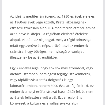
Az ideális mediterrán étrend, az 1950-es évek eleje és
az 1960-as évek vége közötti, Kréta lakosságának
étkezési szokásain alapul. A mediterrán étrend, amint
azt a neve is kifejezi, a régióban elérhető ételekre
alapul. Például az olajbogyó, mely a régió adottságai
miatt egyszerűvé és népszerűvé teszi az emberek
számára, hogy bőséges mennyiségű olívaolajat
illesszenek be az étrendjükbe.
Egyik érdekessége, hogy sok sok más étrenddel, vagy
diétával szemben, nem egészségügyi szakemberek,
vagy táplálkozáskutatók dolgozták ki egy
laboratóriumban, hanem 5000 év alatt fejlődött ki. Az
emberek a helyi erőforrásokat használták fel, és nem
az ételek fejlesztése volt a cél. Ezt a regionális
környezet, a kultúra és a vallási gyakorlatok