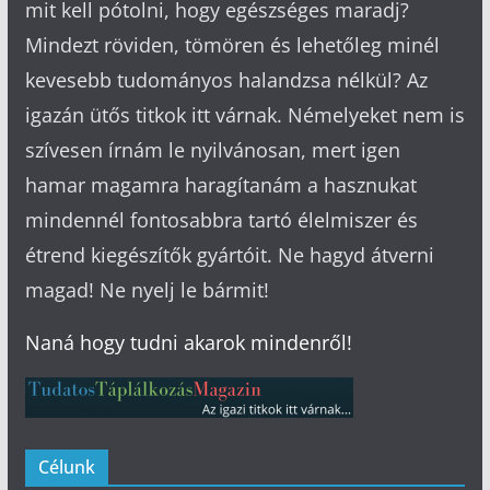
mit kell pótolni, hogy egészséges maradj?
Mindezt röviden, tömören és lehetőleg minél
kevesebb tudományos halandzsa nélkül? Az
igazán ütős titkok itt várnak. Némelyeket nem is
szívesen írnám le nyilvánosan, mert igen
hamar magamra haragítanám a hasznukat
mindennél fontosabbra tartó élelmiszer és
étrend kiegészítők gyártóit. Ne hagyd átverni
magad! Ne nyelj le bármit!
Naná hogy tudni akarok mindenről!
Célunk