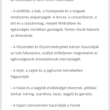
– A diófélék, a bab, a hüvelyesek és a magvak
rendszeres alapanyagok. A lencse, a csicseriborsó, a
dió és a szezámmag, melyek fehérjében és
egészséges zsírokban gazdagok, fontos részét képezik
az étrendnek.
– A fűszereket és fűszernövényeket bátran használják
az ízek fokozására, ezáltal erőteljesen megnövelve az
egészségbarát antioxidánsok mennyiségét.
– A tejet, a sajtot és a joghurtot mérsékelten
fogyasztják
– A halak és a kagylók elsőbbséget élveznek, például
tonhal, hering, szardínia, lazac, kagyló és garnéla.
– A tojást rutinszerűen használják a húsok