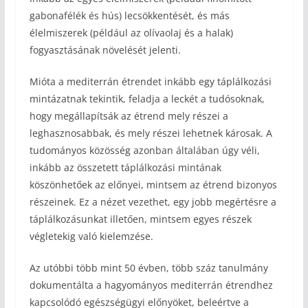
gabonafélék és hús) lecsökkentését, és más
élelmiszerek (például az olívaolaj és a halak)
fogyasztásának növelését jelenti.
Mióta a mediterrán étrendet inkább egy táplálkozási
mintázatnak tekintik, feladja a leckét a tudósoknak,
hogy megállapítsák az étrend mely részei a
leghasznosabbak, és mely részei lehetnek károsak. A
tudományos közösség azonban általában úgy véli,
inkább az összetett táplálkozási mintának
köszönhetőek az előnyei, mintsem az étrend bizonyos
részeinek. Ez a nézet vezethet, egy jobb megértésre a
táplálkozásunkat illetően, mintsem egyes részek
végletekig való kielemzése.
Az utóbbi több mint 50 évben, több száz tanulmány
dokumentálta a hagyományos mediterrán étrendhez
kapcsolódó egészségügyi előnyöket, beleértve a