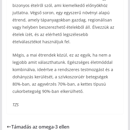
bizonyos ételről szól, ami kiemelkedő előnyökhöz
juttatna. Végső soron, egy egyszerű növényi alapú
étrend, amely tápanyagokban gazdag, regionálisan
vagy helyben beszerezhető ételekből áll. Élvezzük az
ételek ízét, és az elérhető legszélesebb
ételválasztékot használjuk fel.
Mégis, a mai étrendek közül, ez az egyik, ha nem a
legjobb amit választhatunk. Egészséges életmóddal
kombinálva, ideértve a rendszeres testmozgást és a
dohányzás kerülését, a szívkoszorúér betegségek
80%-ban, az agyvérzés 70%-ban, a kettes típusú
cukorbetegség 90%-ban elkerülhető.
TZS
Támadás az omega-3 ellen