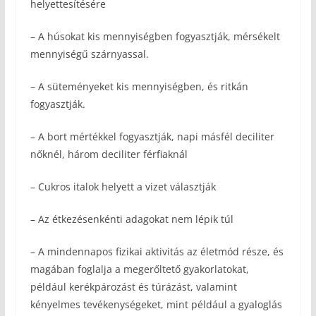
helyettesítésére
– A húsokat kis mennyiségben fogyasztják, mérsékelt
mennyiségű szárnyassal.
– A süteményeket kis mennyiségben, és ritkán
fogyasztják.
– A bort mértékkel fogyasztják, napi másfél deciliter
nőknél, három deciliter férfiaknál
– Cukros italok helyett a vizet választják
– Az étkezésenkénti adagokat nem lépik túl
– A mindennapos fizikai aktivitás az életmód része, és
magában foglalja a megerőltető gyakorlatokat,
például kerékpározást és túrázást, valamint
kényelmes tevékenységeket, mint például a gyaloglás