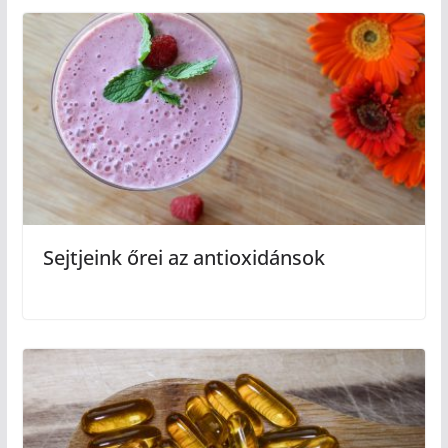
Sejtjeink őrei az antioxidánsok