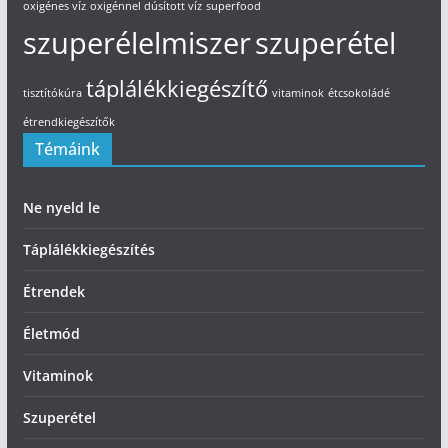
oxigénes víz
oxigénnel dúsított víz
superfood
szuperélelmiszer
szuperétel
táplálékkiegészítő
tisztítókúra
vitaminok
étcsokoládé
étrendkiegészítők
Témáink
Ne nyeld le
Táplálékkiegészítés
Étrendek
Életmód
Vitaminok
Szuperétel