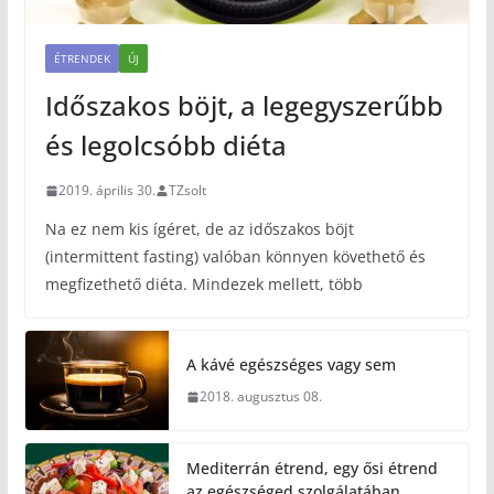
ÉTRENDEK
ÚJ
Időszakos böjt, a legegyszerűbb
és legolcsóbb diéta
2019. április 30.
TZsolt
Na ez nem kis ígéret, de az időszakos böjt
(intermittent fasting) valóban könnyen követhető és
megfizethető diéta. Mindezek mellett, több
A kávé egészséges vagy sem
2018. augusztus 08.
Mediterrán étrend, egy ősi étrend
az egészséged szolgálatában