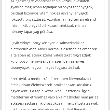
Az egészségre vonatkozó táplálkozási javaslatok
gyakran magukban foglalják bizonyos tápanyagok,
például bizonyos vitaminok és ásványi anyagok
fokozott fogyasztását. Azonban a mediterrán étrend
más, inkább egy táplálkozási mintázat, mintsem
néhány tápanyag pótlása.
Egyik előnye, hogy könnyen alkalmazkodik az
életmódunkhoz. Mivel normális esetben az emberek
általában az ételek széles választékát fogyasztják,
különböző mennyiségben, szemben az egyes
tápanyagok nagyon magas fogyasztásával.
Ezenkívül, a mediterrán étrendben körvonalazott
ételek olyan élelmiszerek, amiket sokan közülünk
egyébként is a táplálkozásukba illesztenek. Így a
mediterrán étrendhez való alkalmazkodás nem jár az
étkezési szokásaink drasztikusan megváltoztatásával.
Inkább az egyes élelmiszerek (például finomított