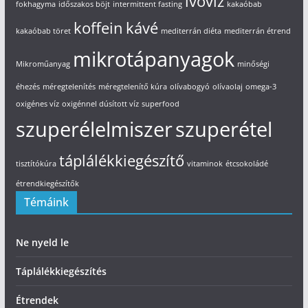
ivóvíz
fokhagyma
időszakos böjt
intermittent fasting
kakaóbab
koffein
kávé
kakaóbab töret
mediterrán diéta
mediterrán étrend
mikrotápanyagok
Mikroműanyag
minőségi
éhezés
méregtelenítés
méregtelenítő kúra
olívabogyó
olívaolaj
omega-3
oxigénes víz
oxigénnel dúsított víz
superfood
szuperélelmiszer
szuperétel
táplálékkiegészítő
tisztítókúra
vitaminok
étcsokoládé
étrendkiegészítők
Témáink
Ne nyeld le
Táplálékkiegészítés
Étrendek