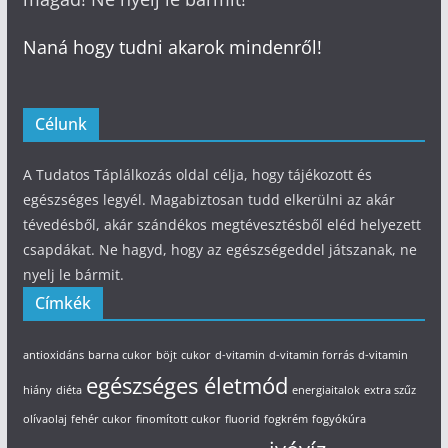
Naná hogy tudni akarok mindenről!
Célunk
A Tudatos Táplálkozás oldal célja, hogy tájékozott és
egészséges legyél. Magabiztosan tudd elkerülni az akár
tévedésből, akár szándékos megtévesztésből eléd helyezett
csapdákat. Ne hagyd, hogy az egészségeddel játszanak, ne
nyelj le bármit.
Címkék
antioxidáns
barna cukor
böjt
cukor
d-vitamin
d-vitamin forrás
d-vitamin
egészséges életmód
hiány
diéta
energiaitalok
extra szűz
olívaolaj
fehér cukor
finomított cukor
fluorid
fogkrém
fogyókúra