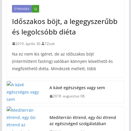
ÉTRENDEK
ÚJ
Időszakos böjt, a legegyszerűbb
és legolcsóbb diéta
2019. április 30.
TZsolt
Na ez nem kis ígéret, de az időszakos böjt
(intermittent fasting) valóban könnyen követhető és
megfizethető diéta. Mindezek mellett, több
A kávé egészséges vagy sem
2018. augusztus 08.
Mediterrán étrend, egy ősi étrend
az egészséged szolgálatában