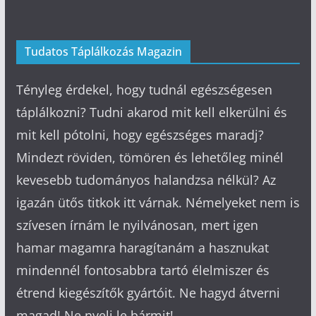
Tudatos Táplálkozás Magazin
Tényleg érdekel, hogy tudnál egészségesen
táplálkozni? Tudni akarod mit kell elkerülni és
mit kell pótolni, hogy egészséges maradj?
Mindezt röviden, tömören és lehetőleg minél
kevesebb tudományos halandzsa nélkül? Az
igazán ütős titkok itt várnak. Némelyeket nem is
szívesen írnám le nyilvánosan, mert igen
hamar magamra haragítanám a hasznukat
mindennél fontosabbra tartó élelmiszer és
étrend kiegészítők gyártóit. Ne hagyd átverni
magad! Ne nyelj le bármit!