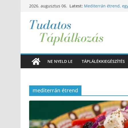
Skip
Latest:
Mediterrán étrend, egy
2026. augusztus 06.
to
szolgálatában
Támadás az omega-3 e
content
Időszakos böjt, a lege
Energiaitalok, törött s
A kávé egészséges vag
NE NYELD LE
TÁPLÁLÉKKIEGÉSZÍTÉS
mediterrán étrend