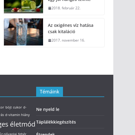
2018. február 22.
Az oxigénes víz hatása
csak kitaláció
2017. november 16.
Témáink
kor
böjt
cukor
d-
Ne nyeld le
rás
d-vitamin hiány
Táplálékkiegészítés
ges életmód
Étrendek
űz olívaolaj
fehér