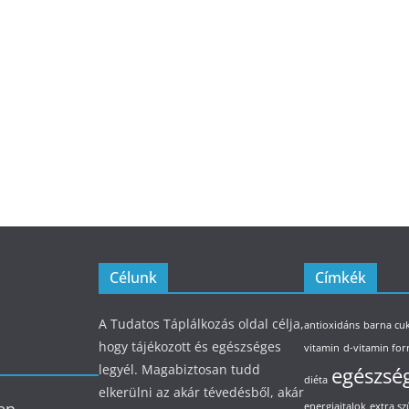
Célunk
Címkék
A Tudatos Táplálkozás oldal célja,
antioxidáns
barna cu
hogy tájékozott és egészséges
vitamin
d-vitamin for
legyél. Magabiztosan tudd
egészsé
diéta
elkerülni az akár tévedésből, akár
energiaitalok
extra sz