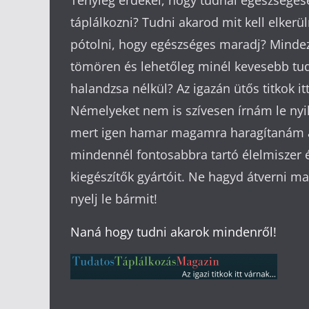
Tényleg érdekel, hogy tudnál egészséges
táplálkozni? Tudni akarod mit kell elkerül
pótolni, hogy egészséges maradj? Mindez
tömören és lehetőleg minél kevesebb t
halandzsa nélkül? Az igazán ütős titkok it
Némelyeket nem is szívesen írnám le nyi
mert igen hamar magamra haragítanám 
mindennél fontosabbra tartó élelmiszer 
kiegészítők gyártóit. Ne hagyd átverni m
nyelj le bármit!
Naná hogy tudni akarok mindenről!