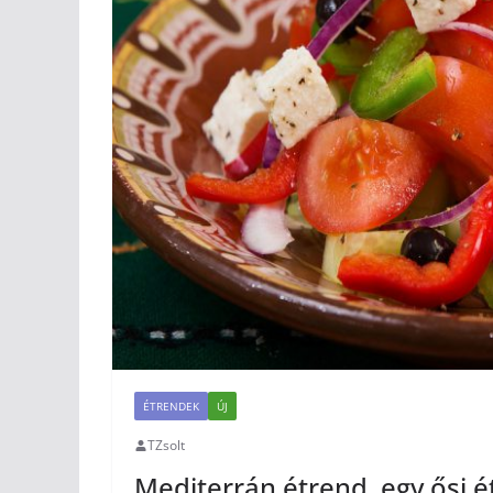
ÉTRENDEK
ÚJ
TZsolt
Mediterrán étrend, egy ősi 