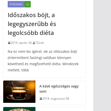
ÉTRENDEK
ÚJ
Időszakos böjt, a
legegyszerűbb és
legolcsóbb diéta
2019. április 30.
TZsolt
Na ez nem kis ígéret, de az időszakos böjt
(intermittent fasting) valóban könnyen
követhető és megfizethető diéta. Mindezek
mellett, több
A kávé egészséges vagy
sem
2018. augusztus 08.