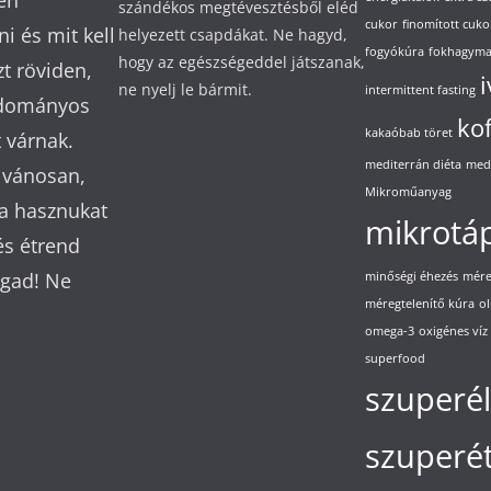
en
szándékos megtévesztésből eléd
cukor
finomított cuko
ni és mit kell
helyezett csapdákat. Ne hagyd,
fogyókúra
fokhagym
hogy az egészségeddel játszanak,
t röviden,
i
ne nyelj le bármit.
intermittent fasting
udományos
ko
kakaóbab töret
t várnak.
mediterrán diéta
med
lvánosan,
Mikroműanyag
a hasznukat
mikrotá
és étrend
agad! Ne
minőségi éhezés
mére
méregtelenítő kúra
o
omega-3
oxigénes víz
superfood
szuperél
szuperét