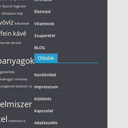
r
fluorid
fogkrém
Életmód
a
időszakos böjt
vóvíz
Vitaminok
kakaóbab
ffein
kávé
Szuperétel
iterrán étrend
BLOG
panyagok
Oldalak
gtelenítés
Kezdőoldal
lívabogyó
olívaolaj
Impresszum
oxigénnel dúsított víz
Küldetés
elmiszer
Kapcsolat
el
tisztítókúra
Adatkezelés