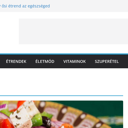
 ősi étrend az egészséged
llen
gyszerűbb és legolcsóbb diéta
zárnyakkal
y sem
ÉTRENDEK
ÉLETMÓD
VITAMINOK
SZUPERÉTEL