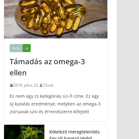
BLOG
ÚJ
Támadás az omega-3
ellen
2018. július 22.
TZsolt
Ez nem egy zs kategóriás sci-fi címe. Ez egy
új kutatás eredménye, melyben az omega-3
zsírsavak szív és érrendszerre kifejtett
Kötelező méregtelenítés.
Egy jól hangzó tévhit.