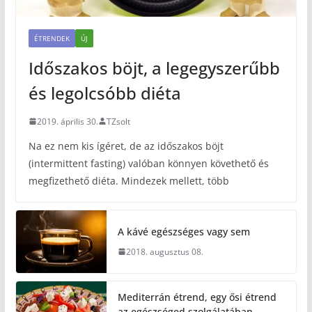
ÉTRENDEK
ÚJ
Időszakos böjt, a legegyszerűbb
és legolcsóbb diéta
2019. április 30.
TZsolt
Na ez nem kis ígéret, de az időszakos böjt
(intermittent fasting) valóban könnyen követhető és
megfizethető diéta. Mindezek mellett, több
A kávé egészséges vagy sem
2018. augusztus 08.
Mediterrán étrend, egy ősi étrend
az egészséged szolgálatában