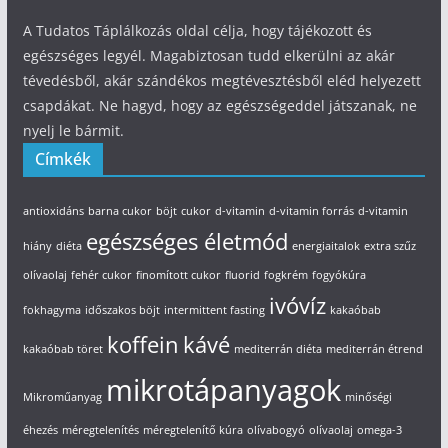
A Tudatos Táplálkozás oldal célja, hogy tájékozott és
egészséges legyél. Magabiztosan tudd elkerülni az akár
tévedésből, akár szándékos megtévesztésből eléd helyezett
csapdákat. Ne hagyd, hogy az egészségeddel játszanak, ne
nyelj le bármit.
Címkék
antioxidáns
barna cukor
böjt
cukor
d-vitamin
d-vitamin forrás
d-vitamin
egészséges életmód
hiány
diéta
energiaitalok
extra szűz
olívaolaj
fehér cukor
finomított cukor
fluorid
fogkrém
fogyókúra
ivóvíz
fokhagyma
időszakos böjt
intermittent fasting
kakaóbab
koffein
kávé
kakaóbab töret
mediterrán diéta
mediterrán étrend
mikrotápanyagok
Mikroműanyag
minőségi
éhezés
méregtelenítés
méregtelenítő kúra
olívabogyó
olívaolaj
omega-3