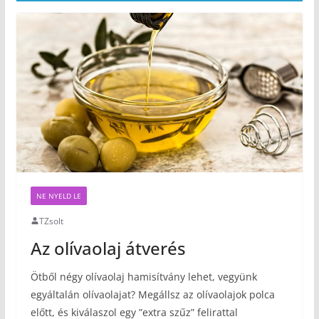
NE NYELD LE
TZsolt
Az olívaolaj átverés
Ötből négy olívaolaj hamisítvány lehet, vegyünk
egyáltalán olívaolajat? Megállsz az olívaolajok polca
előtt, és kiválaszol egy ”extra szűz” felirattal