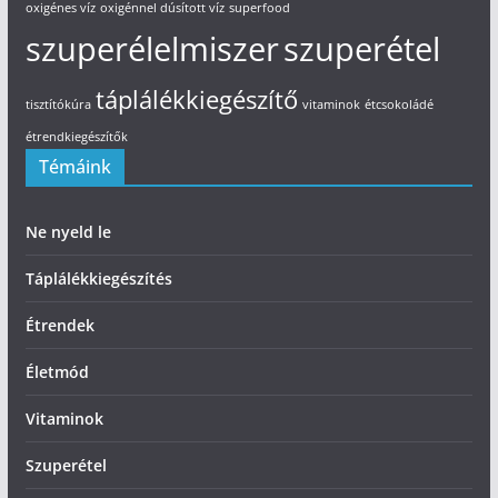
oxigénes víz
oxigénnel dúsított víz
superfood
szuperélelmiszer
szuperétel
táplálékkiegészítő
tisztítókúra
vitaminok
étcsokoládé
étrendkiegészítők
Témáink
Ne nyeld le
Táplálékkiegészítés
Étrendek
Életmód
Vitaminok
Szuperétel