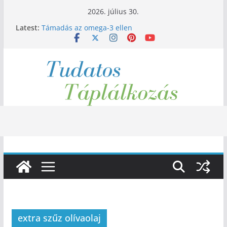
Skip
2026. július 30.
to
Latest:
Támadás az omega-3 ellen
content
Időszakos böjt, a legegyszerűbb és legolcsóbb
diéta
Energiaitalok, törött szárnyakkal
A kávé egészséges vagy sem
Mediterrán étrend, egy ősi étrend az egészséged
szolgálatában
extra szűz olívaolaj