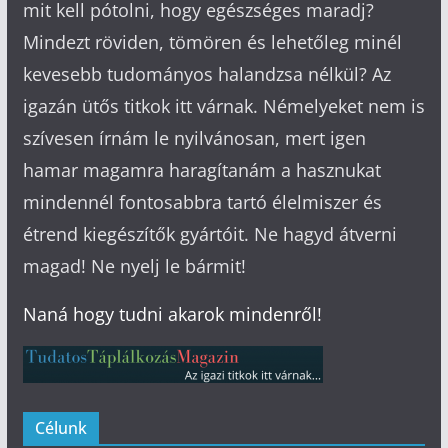
mit kell pótolni, hogy egészséges maradj?
Mindezt röviden, tömören és lehetőleg minél
kevesebb tudományos halandzsa nélkül? Az
igazán ütős titkok itt várnak. Némelyeket nem is
szívesen írnám le nyilvánosan, mert igen
hamar magamra haragítanám a hasznukat
mindennél fontosabbra tartó élelmiszer és
étrend kiegészítők gyártóit. Ne hagyd átverni
magad! Ne nyelj le bármit!
Naná hogy tudni akarok mindenről!
Célunk