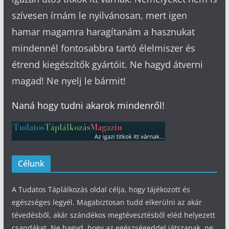
szívesen írnám le nyilvánosan, mert igen
hamar magamra haragítanám a hasznukat
mindennél fontosabbra tartó élelmiszer és
étrend kiegészítők gyártóit. Ne hagyd átverni
magad! Ne nyelj le bármit!
Naná hogy tudni akarok mindenről!
Célunk
A Tudatos Táplálkozás oldal célja, hogy tájékozott és
egészséges legyél. Magabiztosan tudd elkerülni az akár
tévedésből, akár szándékos megtévesztésből eléd helyezett
csapdákat. Ne hagyd, hogy az egészségeddel játszanak, ne