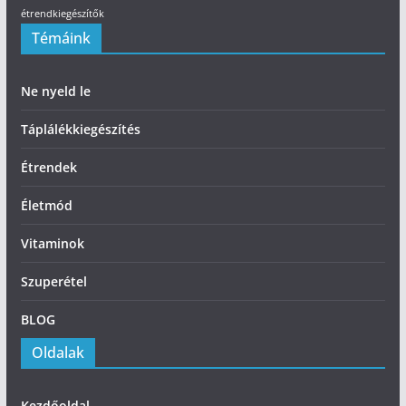
étrendkiegészítők
Témáink
Ne nyeld le
Táplálékkiegészítés
Étrendek
Életmód
Vitaminok
Szuperétel
BLOG
Oldalak
Kezdőoldal