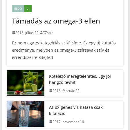
BLOG
ÚJ
Támadás az omega-3 ellen
2018. július 22.
TZsolt
Ez nem egy zs kategóriás sci-fi címe. Ez egy új kutatás
eredménye, melyben az omega-3 zsírsavak szív és
érrendszerre kifejtett
Kötelező méregtelenítés. Egy jól
hangzó tévhit.
2018. február 22.
Az oxigénes víz hatása csak
kitaláció
2017. november 16.