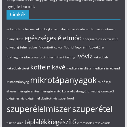
nyelj le bármit.
Címkék
antioxidáns
barna cukor
böjt
cukor
d-vitamin
d-vitamin forrás
d-vitamin
egészséges életmód
hiány
diéta
energiaitalok
extra szűz
olívaolaj
fehér cukor
finomított cukor
fluorid
fogkrém
fogyókúra
ivóvíz
fokhagyma
időszakos böjt
intermittent fasting
kakaóbab
koffein
kávé
kakaóbab töret
mediterrán diéta
mediterrán étrend
mikrotápanyagok
Mikroműanyag
minőségi
éhezés
méregtelenítés
méregtelenítő kúra
olívabogyó
olívaolaj
omega-3
oxigénes víz
oxigénnel dúsított víz
superfood
szuperélelmiszer
szuperétel
táplálékkiegészítő
tisztítókúra
vitaminok
étcsokoládé