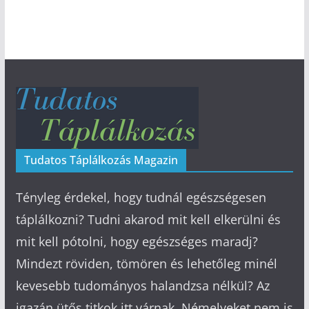
Tudatos Táplálkozás Magazin
Tényleg érdekel, hogy tudnál egészségesen
táplálkozni? Tudni akarod mit kell elkerülni és
mit kell pótolni, hogy egészséges maradj?
Mindezt röviden, tömören és lehetőleg minél
kevesebb tudományos halandzsa nélkül? Az
igazán ütős titkok itt várnak. Némelyeket nem is